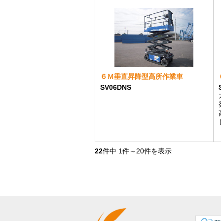
６Ｍ垂直昇降型高所作業車
SV06DNS
22
件中
1
件～
20
件を表示