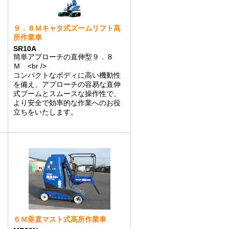
９．８Ｍキャタ式ズームリフト高
所作業車
SR10A
簡単アプローチの直伸型９．８
Ｍ <br />
コンパクトなボディに高い機動性
を備え、アプローチの容易な直伸
式ブームとスムースな操作性で、
より安全で効率的な作業へのお役
立ちをいたします。
６Ｍ垂直マスト式高所作業車