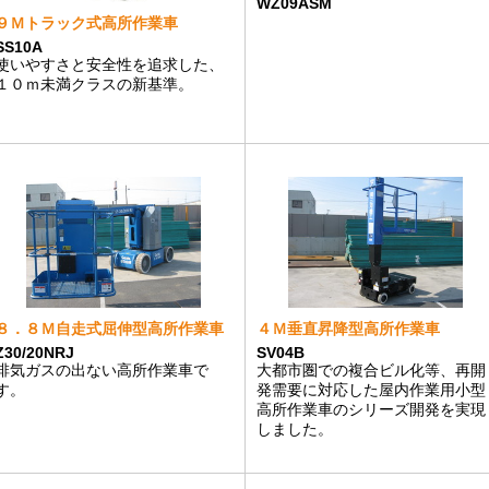
WZ09ASM
９Ｍトラック式高所作業車
SS10A
使いやすさと安全性を追求した、
１０ｍ未満クラスの新基準。
８．８Ｍ自走式屈伸型高所作業車
４Ｍ垂直昇降型高所作業車
Z30/20NRJ
SV04B
排気ガスの出ない高所作業車で
大都市圏での複合ビル化等、再開
す。
発需要に対応した屋内作業用小型
高所作業車のシリーズ開発を実現
しました。