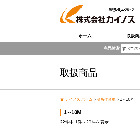
ホーム
取扱商
商品検索
取扱商品
カイノス ホーム
高所作業車
1～10M
1～10M
22
件中
1
件～
20
件を表示