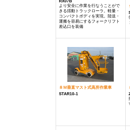
RX07B
より安全に作業を行なうことがで
きる揺動トラックローラ。軽量・
コンパクトボディを実現。陸送・
運搬を容易にするフォークリフト
差込口を装備
８Ｍ垂直マスト式高所作業車
STAR10-1