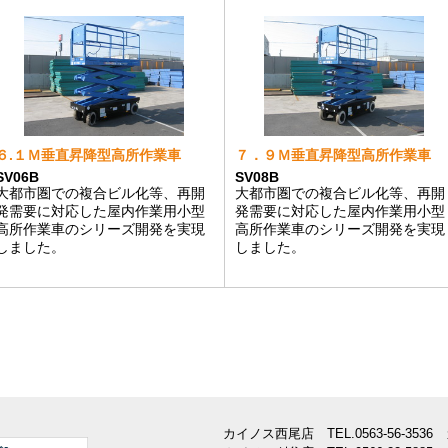
６.１Ｍ垂直昇降型高所作業車
７．９Ｍ垂直昇降型高所作業車
SV06B
SV08B
大都市圏での複合ビル化等、再開
大都市圏での複合ビル化等、再開
発需要に対応した屋内作業用小型
発需要に対応した屋内作業用小型
高所作業車のシリーズ開発を実現
高所作業車のシリーズ開発を実現
しました。
しました。
カイノス西尾店
TEL.
0563-56-3536