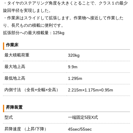
・タイヤのステアリング角度を大きくとることで、クラス１の最少
旋回半径を実現しました。
・作業床はスライドして拡張します。作業物へ接近して作業した
り、長尺ものの積載に便利です。
拡張部分への最大積載量：125kg
作業床
最大積載荷重
320kg
最大地上高
9.9m
最低地上高
1.295m
内側寸法 （全長×全幅×全高）
2.215m×1.175m×0.95m
昇降装置
型式
一端固定5段X式
昇降速度 （上昇/下降）
45sec/55sec