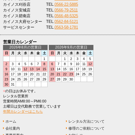
カイノス刈谷店
TEL.
0566-22-5885
カイノス安城店
TEL.
0566-79-2511
カイノス碧南店
TEL.
0566-48-5325
カイノス大府センター
TEL.
0562-84-5121
サービスセンター
TEL.
0563-58-1781
営業日カレンダー
2026年8月の営業日
2026年9月の営業日
日
月
火
水
木
金
土
日
月
火
水
木
金
土
1
1
2
3
4
5
2
3
4
5
6
7
8
6
7
8
9
10
11
12
9
10
11
12
13
14
15
13
14
15
16
17
18
19
16
17
18
19
20
21
22
20
21
22
23
24
25
26
23
24
25
26
27
28
29
27
28
29
30
30
31
■
の日はお休みです。
レンタル営業所
営業時間AM8:00～PM6:00
土曜日は交代勤務で営業しています
年間カレンダーはこちら
ホーム
レンタル方法について
会社案内
修理のご依頼について