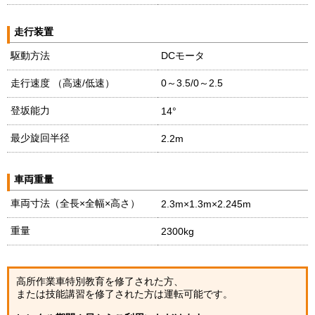
走行装置
駆動方法
DCモータ
走行速度 （高速/低速）
0～3.5/0～2.5
登坂能力
14°
最少旋回半径
2.2m
車両重量
車両寸法（全長×全幅×高さ）
2.3m×1.3m×2.245m
重量
2300kg
高所作業車特別教育を修了された方、
または技能講習を修了された方は運転可能です。