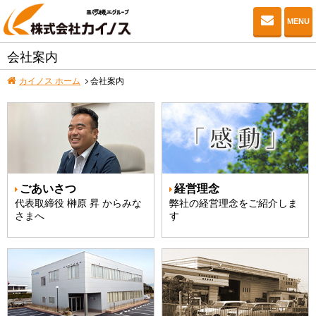
お問い
MENU
会社案内
カイノス ホーム
会社案内
ごあいさつ
経営理念
代表取締役 榊原 昇 からみな
弊社の経営理念をご紹介しま
さまへ
す