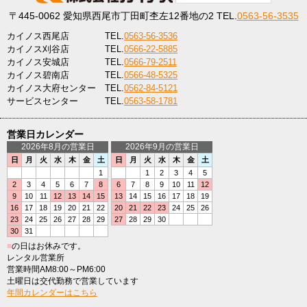
〒445-0062
愛知県西尾市丁田町杢左12番地の2
TEL.
0563-56-3535
カイノス西尾店
TEL.
0563-56-3536
カイノス刈谷店
TEL.
0566-22-5885
カイノス安城店
TEL.
0566-79-2511
カイノス碧南店
TEL.
0566-48-5325
カイノス大府センター
TEL.
0562-84-5121
サービスセンター
TEL.
0563-58-1781
営業日カレンダー
2026年8月の営業日
2026年9月の営業日
日
月
火
水
木
金
土
日
月
火
水
木
金
土
1
1
2
3
4
5
2
3
4
5
6
7
8
6
7
8
9
10
11
12
9
10
11
12
13
14
15
13
14
15
16
17
18
19
16
17
18
19
20
21
22
20
21
22
23
24
25
26
23
24
25
26
27
28
29
27
28
29
30
30
31
■
の日はお休みです。
レンタル営業所
営業時間AM8:00～PM6:00
土曜日は交代勤務で営業しています
年間カレンダーはこちら