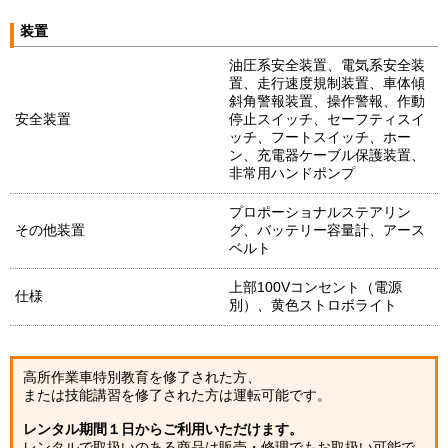
装置
油圧系安全装置、電気系安全装
置、走行速度規制装置、車体傾
斜角警報装置、操作警報、作動
安全装置
停止スイッチ、セーフティスイ
ッチ、フートスイッチ、ホー
ン、充電器ケーブル保護装置、
非常用ハンドポンプ
プロポーショナルステアリン
その他装置
グ、バッテリー容量計、アース
ベルト
上部100Vコンセント（電源
仕様
別）、黄色ストロボライト
高所作業車特別教育を修了された方、
または技能講習を修了された方は運転可能です。
レンタル期間１日からご利用いただけます。
レンタルで取扱いのある商品は販売・修理でもお取扱い可能で