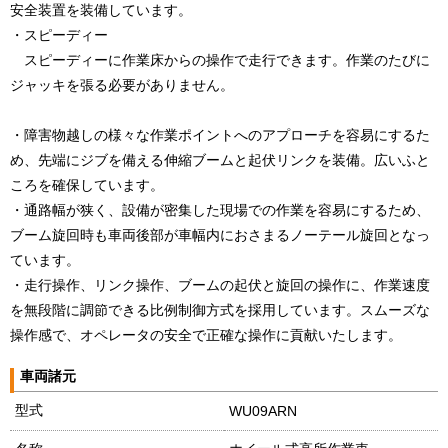
安全装置を装備しています。
・スピーディー
スピーディーに作業床からの操作で走行できます。作業のたびに
ジャッキを張る必要がありません。
・障害物越しの様々な作業ポイントへのアプローチを容易にするた
め、先端にジブを備える伸縮ブームと起伏リンクを装備。広いふと
ころを確保しています。
・通路幅が狭く、設備が密集した現場での作業を容易にするため、
ブーム旋回時も車両後部が車幅内におさまるノーテール旋回となっ
ています。
・走行操作、リンク操作、ブームの起伏と旋回の操作に、作業速度
を無段階に調節できる比例制御方式を採用しています。スムーズな
操作感で、オペレータの安全で正確な操作に貢献いたします。
車両諸元
型式
WU09ARN