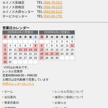
カイノス安城店
TEL.
0566-79-2511
カイノス碧南店
TEL.
0566-48-5325
カイノス大府センター
TEL.
0562-84-5121
サービスセンター
TEL.
0563-58-1781
営業日カレンダー
2026年8月の営業日
2026年9月の営業日
日
月
火
水
木
金
土
日
月
火
水
木
金
土
1
1
2
3
4
5
2
3
4
5
6
7
8
6
7
8
9
10
11
12
9
10
11
12
13
14
15
13
14
15
16
17
18
19
16
17
18
19
20
21
22
20
21
22
23
24
25
26
23
24
25
26
27
28
29
27
28
29
30
30
31
■
の日はお休みです。
レンタル営業所
営業時間AM8:00～PM6:00
土曜日は交代勤務で営業しています
年間カレンダーはこちら
ホーム
レンタル方法について
会社案内
修理のご依頼について
事業所案内
お知らせ