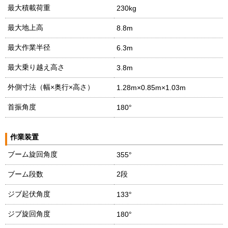
最大積載荷重
230kg
最大地上高
8.8m
最大作業半径
6.3m
最大乗り越え高さ
3.8m
外側寸法（幅×奥行×高さ）
1.28m×0.85m×1.03m
首振角度
180°
作業装置
ブーム旋回角度
355°
ブーム段数
2段
ジブ起伏角度
133°
ジブ旋回角度
180°