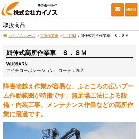
お問い
MENU
取扱商品
カイノス ホーム
高所作業車
1～10M
屈伸式高所作業車 ８．８Ｍ
屈伸式高所作業車 ８．８Ｍ
WU09ARN
アイチコーポレーション
コード：252
障害物越え作業が容易な、ふところの広いブー
ム作動範囲が特徴です。無足場工法による設
備・内装工事、メンテナンス作業などの高所作
業に最適です。