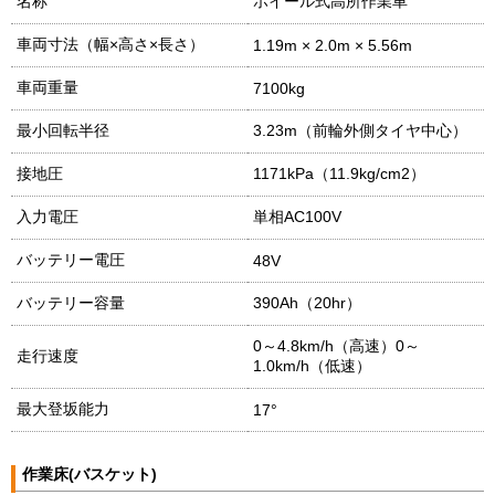
名称
ホイール式高所作業車
車両寸法（幅×高さ×長さ）
1.19m × 2.0m × 5.56m
車両重量
7100kg
最小回転半径
3.23m（前輪外側タイヤ中心）
接地圧
1171kPa（11.9kg/cm2）
入力電圧
単相AC100V
バッテリー電圧
48V
バッテリー容量
390Ah（20hr）
0～4.8km/h（高速）0～
走行速度
1.0km/h（低速）
最大登坂能力
17°
作業床(バスケット)