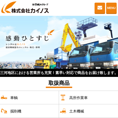
お問い
MENU
三河地区における営業所も充実！
素早い対応で商品をお届け致します。
取扱商品
車輌
高所作業車
掘削機
土木機械