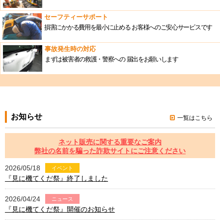
セーフティーサポート
損害にかかる費用を最小に止める
お客様へのご安心サービスです
事故発生時の対応
まずは被害者の救護・警察への
届出をお願いします
お知らせ
一覧はこちら
ネット販売に関する重要なご案内
弊社の名前を騙った詐欺サイトにご注意ください
2026/05/18
イベント
『見に機てくだ祭』終了しました
2026/04/24
ニュース
『見に機てくだ祭』開催のお知らせ