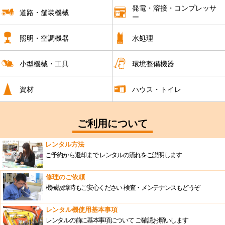
発電・溶接・コンプレッサ
道路・舗装機械
ー
照明・空調機器
水処理
小型機械・工具
環境整備機器
資材
ハウス・トイレ
ご利用について
レンタル方法
ご予約から返却まで
レンタルの流れをご説明します
修理のご依頼
機械故障時もご安心ください
検査・メンテナンスもどうぞ
レンタル機使用基本事項
レンタルの前に基本事項について
ご確認お願いします