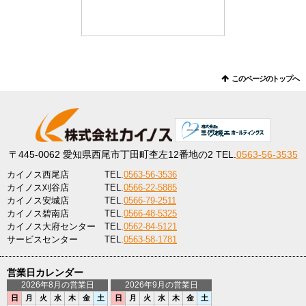
このページのトップへ
〒445-0062
愛知県西尾市丁田町杢左12番地の2
TEL.
0563-56-3535
カイノス西尾店
TEL.
0563-56-3536
カイノス刈谷店
TEL.
0566-22-5885
カイノス安城店
TEL.
0566-79-2511
カイノス碧南店
TEL.
0566-48-5325
カイノス大府センター
TEL.
0562-84-5121
サービスセンター
TEL.
0563-58-1781
営業日カレンダー
2026年8月の営業日
2026年9月の営業日
日
月
火
水
木
金
土
日
月
火
水
木
金
土