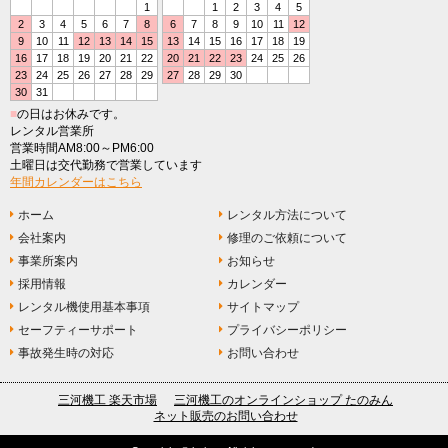
1
1
2
3
4
5
2
3
4
5
6
7
8
6
7
8
9
10
11
12
9
10
11
12
13
14
15
13
14
15
16
17
18
19
16
17
18
19
20
21
22
20
21
22
23
24
25
26
23
24
25
26
27
28
29
27
28
29
30
30
31
■
の日はお休みです。
レンタル営業所
営業時間AM8:00～PM6:00
土曜日は交代勤務で営業しています
年間カレンダーはこちら
ホーム
レンタル方法について
会社案内
修理のご依頼について
事業所案内
お知らせ
採用情報
カレンダー
レンタル機使用基本事項
サイトマップ
セーフティーサポート
プライバシーポリシー
事故発生時の対応
お問い合わせ
三河機工 楽天市場
三河機工のオンラインショップ たのみん
ネット販売のお問い合わせ