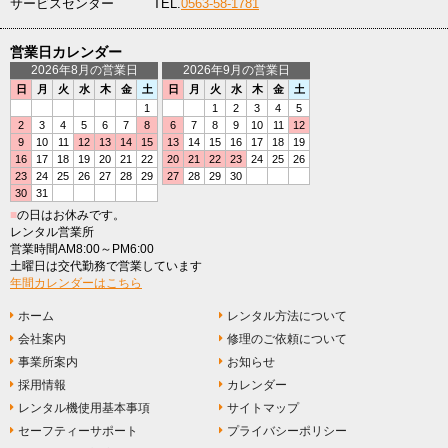
サービスセンター
TEL.
0563-58-1781
営業日カレンダー
2026年8月の営業日
2026年9月の営業日
日
月
火
水
木
金
土
日
月
火
水
木
金
土
1
1
2
3
4
5
2
3
4
5
6
7
8
6
7
8
9
10
11
12
9
10
11
12
13
14
15
13
14
15
16
17
18
19
16
17
18
19
20
21
22
20
21
22
23
24
25
26
23
24
25
26
27
28
29
27
28
29
30
30
31
■
の日はお休みです。
レンタル営業所
営業時間AM8:00～PM6:00
土曜日は交代勤務で営業しています
年間カレンダーはこちら
ホーム
レンタル方法について
会社案内
修理のご依頼について
事業所案内
お知らせ
採用情報
カレンダー
レンタル機使用基本事項
サイトマップ
セーフティーサポート
プライバシーポリシー