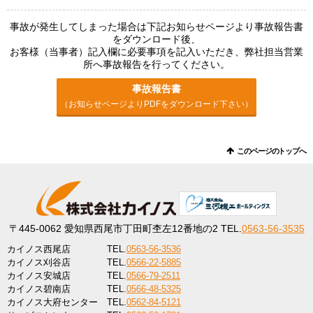
事故が発生してしまった場合は下記お知らせページより事故報告書
をダウンロード後、
お客様（当事者）記入欄に必要事項を記入いただき、弊社担当営業
所へ事故報告を行ってください。
事故報告書
（お知らせページよりPDFをダウンロード下さい）
このページのトップへ
〒445-0062
愛知県西尾市丁田町杢左12番地の2
TEL.
0563-56-3535
カイノス西尾店
TEL.
0563-56-3536
カイノス刈谷店
TEL.
0566-22-5885
カイノス安城店
TEL.
0566-79-2511
カイノス碧南店
TEL.
0566-48-5325
カイノス大府センター
TEL.
0562-84-5121