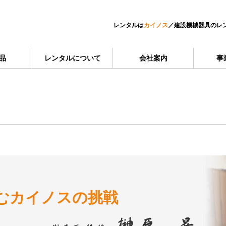
レンタルは
カイノス
／
建設機械器具のレ
品
レンタルについて
会社案内
事
む
カイノスの挑戦