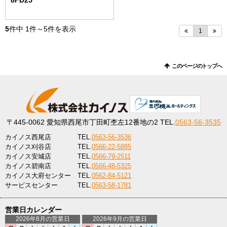
8FD25
5
件中
1
件～
5
件を表示
1
このページのトップへ
〒445-0062
愛知県西尾市丁田町杢左12番地の2
TEL.
0563-56-3535
カイノス西尾店
TEL.
0563-56-3536
カイノス刈谷店
TEL.
0566-22-5885
カイノス安城店
TEL.
0566-79-2511
カイノス碧南店
TEL.
0566-48-5325
カイノス大府センター
TEL.
0562-84-5121
サービスセンター
TEL.
0563-58-1781
営業日カレンダー
2026年8月の営業日
2026年9月の営業日