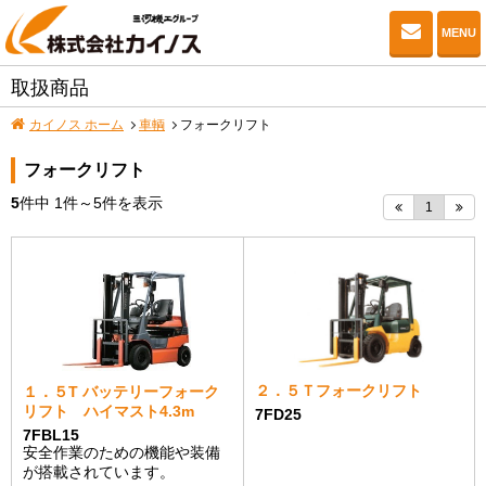
お問い
MENU
取扱商品
カイノス ホーム
車輌
フォークリフト
フォークリフト
5
件中
1
件～
5
件を表示
1
２．５Ｔフォークリフト
１．５T バッテリーフォーク
リフト ハイマスト4.3m
7FD25
7FBL15
安全作業のための機能や装備
が搭載されています。