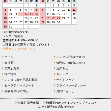
日
月
火
水
木
金
土
日
月
火
水
木
金
土
1
1
2
3
4
5
2
3
4
5
6
7
8
6
7
8
9
10
11
12
9
10
11
12
13
14
15
13
14
15
16
17
18
19
16
17
18
19
20
21
22
20
21
22
23
24
25
26
23
24
25
26
27
28
29
27
28
29
30
30
31
■
の日はお休みです。
レンタル営業所
営業時間AM8:00～PM6:00
土曜日は交代勤務で営業しています
年間カレンダーはこちら
ホーム
レンタル方法について
会社案内
修理のご依頼について
事業所案内
お知らせ
採用情報
カレンダー
レンタル機使用基本事項
サイトマップ
セーフティーサポート
プライバシーポリシー
事故発生時の対応
お問い合わせ
三河機工 楽天市場
三河機工のオンラインショップ たのみん
ネット販売のお問い合わせ