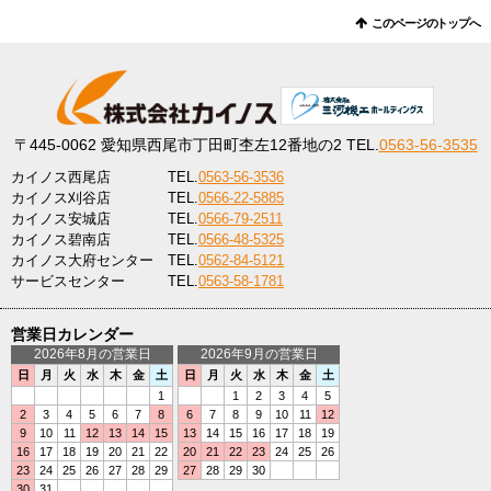
このページのトップへ
〒445-0062
愛知県西尾市丁田町杢左12番地の2
TEL.
0563-56-3535
カイノス西尾店
TEL.
0563-56-3536
カイノス刈谷店
TEL.
0566-22-5885
カイノス安城店
TEL.
0566-79-2511
カイノス碧南店
TEL.
0566-48-5325
カイノス大府センター
TEL.
0562-84-5121
サービスセンター
TEL.
0563-58-1781
営業日カレンダー
2026年8月の営業日
2026年9月の営業日
日
月
火
水
木
金
土
日
月
火
水
木
金
土
1
1
2
3
4
5
2
3
4
5
6
7
8
6
7
8
9
10
11
12
9
10
11
12
13
14
15
13
14
15
16
17
18
19
16
17
18
19
20
21
22
20
21
22
23
24
25
26
23
24
25
26
27
28
29
27
28
29
30
30
31