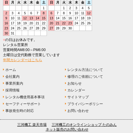
日
月
火
水
木
金
土
日
月
火
水
木
金
土
1
1
2
3
4
5
2
3
4
5
6
7
8
6
7
8
9
10
11
12
9
10
11
12
13
14
15
13
14
15
16
17
18
19
16
17
18
19
20
21
22
20
21
22
23
24
25
26
23
24
25
26
27
28
29
27
28
29
30
30
31
■
の日はお休みです。
レンタル営業所
営業時間AM8:00～PM6:00
土曜日は交代勤務で営業しています
年間カレンダーはこちら
ホーム
レンタル方法について
会社案内
修理のご依頼について
事業所案内
お知らせ
採用情報
カレンダー
レンタル機使用基本事項
サイトマップ
セーフティーサポート
プライバシーポリシー
事故発生時の対応
お問い合わせ
三河機工 楽天市場
三河機工のオンラインショップ たのみん
ネット販売のお問い合わせ