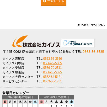
一覧に戻る
このページのトップへ
〒445-0062
愛知県西尾市丁田町杢左12番地の2
TEL.
0563-56-3535
カイノス西尾店
TEL.
0563-56-3536
カイノス刈谷店
TEL.
0566-22-5885
カイノス安城店
TEL.
0566-79-2511
カイノス碧南店
TEL.
0566-48-5325
カイノス大府センター
TEL.
0562-84-5121
サービスセンター
TEL.
0563-58-1781
営業日カレンダー
2026年8月の営業日
2026年9月の営業日
日
月
火
水
木
金
土
日
月
火
水
木
金
土
1
1
2
3
4
5