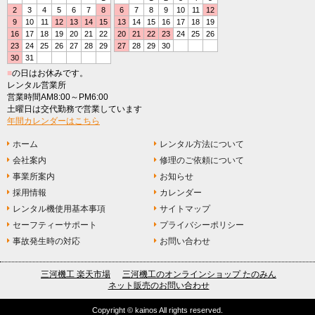
2
3
4
5
6
7
8
6
7
8
9
10
11
12
9
10
11
12
13
14
15
13
14
15
16
17
18
19
16
17
18
19
20
21
22
20
21
22
23
24
25
26
23
24
25
26
27
28
29
27
28
29
30
30
31
■
の日はお休みです。
レンタル営業所
営業時間AM8:00～PM6:00
土曜日は交代勤務で営業しています
年間カレンダーはこちら
ホーム
レンタル方法について
会社案内
修理のご依頼について
事業所案内
お知らせ
採用情報
カレンダー
レンタル機使用基本事項
サイトマップ
セーフティーサポート
プライバシーポリシー
事故発生時の対応
お問い合わせ
三河機工 楽天市場
三河機工のオンラインショップ たのみん
ネット販売のお問い合わせ
Copyright © kainos All rights reserved.