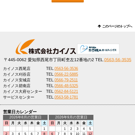
このページのトップへ
〒445-0062
愛知県西尾市丁田町杢左12番地の2
TEL.
0563-56-3535
カイノス西尾店
TEL.
0563-56-3536
カイノス刈谷店
TEL.
0566-22-5885
カイノス安城店
TEL.
0566-79-2511
カイノス碧南店
TEL.
0566-48-5325
カイノス大府センター
TEL.
0562-84-5121
サービスセンター
TEL.
0563-58-1781
営業日カレンダー
2026年8月の営業日
2026年9月の営業日
日
月
火
水
木
金
土
日
月
火
水
木
金
土
1
1
2
3
4
5
2
3
4
5
6
7
8
6
7
8
9
10
11
12