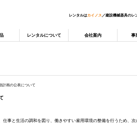
レンタルは
カイノス
／
建設機械器具のレ
品
レンタルについて
会社案内
事
動計画の公表について
て
、仕事と生活の調和を図り、働きやすい雇用環境の整備を行うため、次