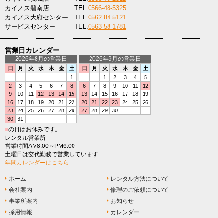
カイノス碧南店
TEL.
0566-48-5325
カイノス大府センター
TEL.
0562-84-5121
サービスセンター
TEL.
0563-58-1781
営業日カレンダー
2026年8月の営業日
2026年9月の営業日
日
月
火
水
木
金
土
日
月
火
水
木
金
土
1
1
2
3
4
5
2
3
4
5
6
7
8
6
7
8
9
10
11
12
9
10
11
12
13
14
15
13
14
15
16
17
18
19
16
17
18
19
20
21
22
20
21
22
23
24
25
26
23
24
25
26
27
28
29
27
28
29
30
30
31
■
の日はお休みです。
レンタル営業所
営業時間AM8:00～PM6:00
土曜日は交代勤務で営業しています
年間カレンダーはこちら
ホーム
レンタル方法について
会社案内
修理のご依頼について
事業所案内
お知らせ
採用情報
カレンダー