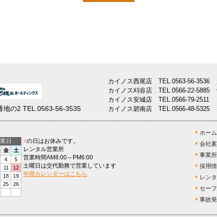
カイノス西尾店
TEL.
0563-56-3536
カイノス刈谷店
TEL.
0566-22-5885
カイノス安城店
TEL.
0566-79-2511
番地の2
TEL.
0563-56-3535
カイノス碧南店
TEL.
0566-48-5325
ホーム
営業日
■
の日はお休みです。
会社案
レンタル営業所
金
土
事業所
営業時間AM8:00～PM6:00
4
5
土曜日は交代勤務で営業しています
採用情
11
12
年間カレンダーはこちら
18
19
レンタ
25
26
セーフ
事故発