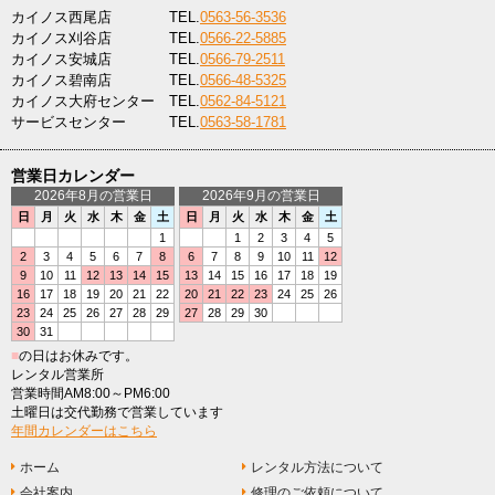
カイノス西尾店
TEL.
0563-56-3536
カイノス刈谷店
TEL.
0566-22-5885
カイノス安城店
TEL.
0566-79-2511
カイノス碧南店
TEL.
0566-48-5325
カイノス大府センター
TEL.
0562-84-5121
サービスセンター
TEL.
0563-58-1781
営業日カレンダー
2026年8月の営業日
2026年9月の営業日
日
月
火
水
木
金
土
日
月
火
水
木
金
土
1
1
2
3
4
5
2
3
4
5
6
7
8
6
7
8
9
10
11
12
9
10
11
12
13
14
15
13
14
15
16
17
18
19
16
17
18
19
20
21
22
20
21
22
23
24
25
26
23
24
25
26
27
28
29
27
28
29
30
30
31
■
の日はお休みです。
レンタル営業所
営業時間AM8:00～PM6:00
土曜日は交代勤務で営業しています
年間カレンダーはこちら
ホーム
レンタル方法について
会社案内
修理のご依頼について