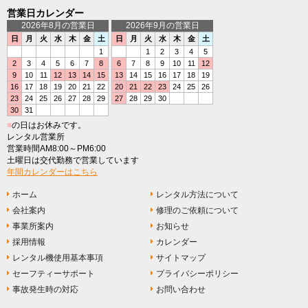
営業日カレンダー
2026年8月の営業日
2026年9月の営業日
日
月
火
水
木
金
土
日
月
火
水
木
金
土
1
1
2
3
4
5
2
3
4
5
6
7
8
6
7
8
9
10
11
12
9
10
11
12
13
14
15
13
14
15
16
17
18
19
16
17
18
19
20
21
22
20
21
22
23
24
25
26
23
24
25
26
27
28
29
27
28
29
30
30
31
■
の日はお休みです。
レンタル営業所
営業時間AM8:00～PM6:00
土曜日は交代勤務で営業しています
年間カレンダーはこちら
ホーム
レンタル方法について
会社案内
修理のご依頼について
事業所案内
お知らせ
採用情報
カレンダー
レンタル機使用基本事項
サイトマップ
セーフティーサポート
プライバシーポリシー
事故発生時の対応
お問い合わせ