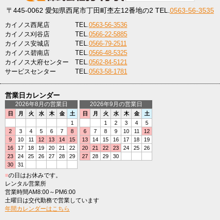
〒445-0062
愛知県西尾市丁田町杢左12番地の2
TEL.
0563-56-3535
カイノス西尾店
TEL.
0563-56-3536
カイノス刈谷店
TEL.
0566-22-5885
カイノス安城店
TEL.
0566-79-2511
カイノス碧南店
TEL.
0566-48-5325
カイノス大府センター
TEL.
0562-84-5121
サービスセンター
TEL.
0563-58-1781
営業日カレンダー
2026年8月の営業日
2026年9月の営業日
日
月
火
水
木
金
土
日
月
火
水
木
金
土
1
1
2
3
4
5
2
3
4
5
6
7
8
6
7
8
9
10
11
12
9
10
11
12
13
14
15
13
14
15
16
17
18
19
16
17
18
19
20
21
22
20
21
22
23
24
25
26
23
24
25
26
27
28
29
27
28
29
30
30
31
■
の日はお休みです。
レンタル営業所
営業時間AM8:00～PM6:00
土曜日は交代勤務で営業しています
年間カレンダーはこちら