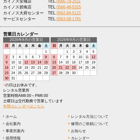
カイノス安城店
TEL.
0566-79-2511
カイノス碧南店
TEL.
0566-48-5325
カイノス大府センター
TEL.
0562-84-5121
サービスセンター
TEL.
0563-58-1781
営業日カレンダー
2026年8月の営業日
2026年9月の営業日
日
月
火
水
木
金
土
日
月
火
水
木
金
土
1
1
2
3
4
5
2
3
4
5
6
7
8
6
7
8
9
10
11
12
9
10
11
12
13
14
15
13
14
15
16
17
18
19
16
17
18
19
20
21
22
20
21
22
23
24
25
26
23
24
25
26
27
28
29
27
28
29
30
30
31
■
の日はお休みです。
レンタル営業所
営業時間AM8:00～PM6:00
土曜日は交代勤務で営業しています
年間カレンダーはこちら
ホーム
レンタル方法について
会社案内
修理のご依頼について
事業所案内
お知らせ
採用情報
カレンダー