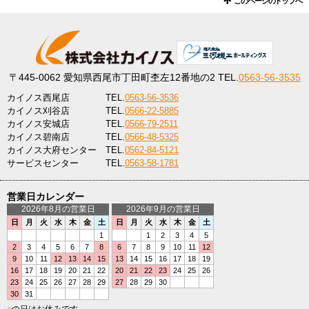
このページのトップへ
〒445-0062
愛知県西尾市丁田町杢左12番地の2
TEL.
0563-56-3535
カイノス西尾店
TEL.
0563-56-3536
カイノス刈谷店
TEL.
0566-22-5885
カイノス安城店
TEL.
0566-79-2511
カイノス碧南店
TEL.
0566-48-5325
カイノス大府センター
TEL.
0562-84-5121
サービスセンター
TEL.
0563-58-1781
営業日カレンダー
2026年8月の営業日
2026年9月の営業日
日
月
火
水
木
金
土
日
月
火
水
木
金
土
1
1
2
3
4
5
2
3
4
5
6
7
8
6
7
8
9
10
11
12
9
10
11
12
13
14
15
13
14
15
16
17
18
19
16
17
18
19
20
21
22
20
21
22
23
24
25
26
23
24
25
26
27
28
29
27
28
29
30
30
31