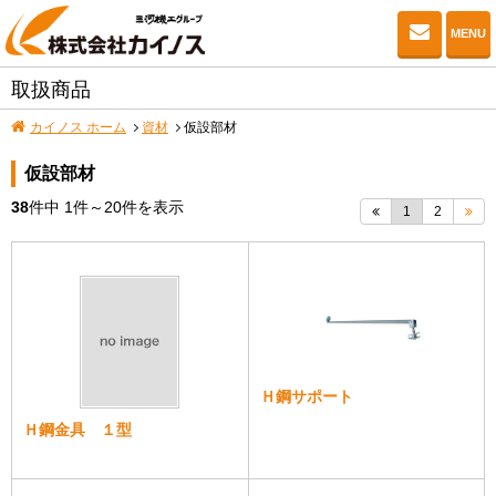
お問い
MENU
取扱商品
カイノス ホーム
資材
仮設部材
仮設部材
38
件中
1
件～
20
件を表示
1
2
Ｈ鋼サポート
Ｈ鋼金具 １型