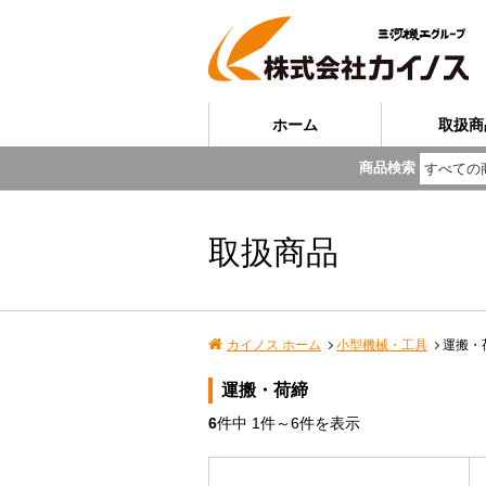
ホーム
取扱商
商品検索
取扱商品
カイノス ホーム
小型機械・工具
運搬・
運搬・荷締
6
件中
1
件～
6
件を表示