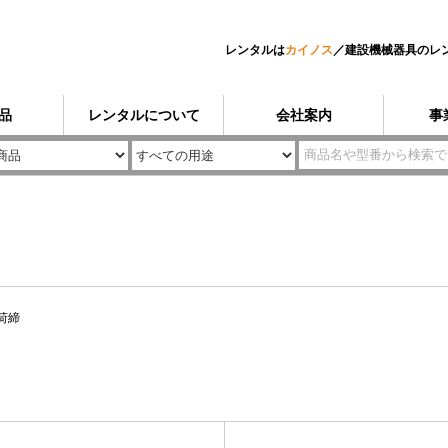
レンタルは
カイノス
／
建設機械器具のレ
品
レンタルについて
会社案内
事
荷締