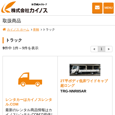
お問い
MENU
取扱商品
カイノス ホーム
車輌
トラック
トラック
9
件中
1
件～
9
件を表示
1
2T平ボディ低床ワイドキャブ
超ロング
TRG-NNR85AR
レンタカーはカイノスレンタ
ル.COM
最新のレンタル商品情報はカ
イノスレンタル.COMで提供し