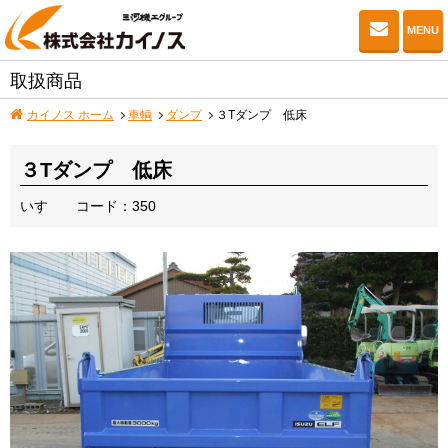
お問い
MENU
取扱商品
カイノス ホーム
車輌
ダンプ
３Tダンプ 低床
３Tダンプ 低床
いすゞ
コード：350