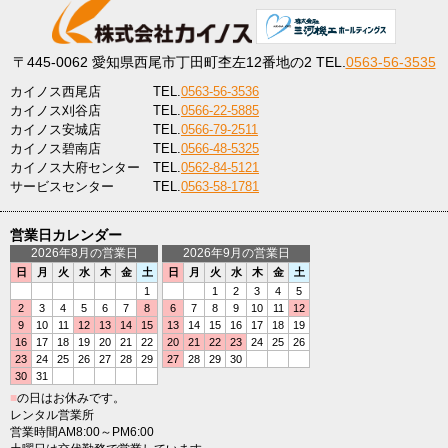
〒445-0062
愛知県西尾市丁田町杢左12番地の2
TEL.
0563-56-3535
カイノス西尾店
TEL.
0563-56-3536
カイノス刈谷店
TEL.
0566-22-5885
カイノス安城店
TEL.
0566-79-2511
カイノス碧南店
TEL.
0566-48-5325
カイノス大府センター
TEL.
0562-84-5121
サービスセンター
TEL.
0563-58-1781
営業日カレンダー
2026年8月の営業日
2026年9月の営業日
日
月
火
水
木
金
土
日
月
火
水
木
金
土
1
1
2
3
4
5
2
3
4
5
6
7
8
6
7
8
9
10
11
12
9
10
11
12
13
14
15
13
14
15
16
17
18
19
16
17
18
19
20
21
22
20
21
22
23
24
25
26
23
24
25
26
27
28
29
27
28
29
30
30
31
■
の日はお休みです。
レンタル営業所
営業時間AM8:00～PM6:00