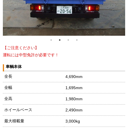
【ご注意ください】
運転には中型免許が必要です！
車輌本体
全長
4,690mm
全幅
1,695mm
全高
1,980mm
ホイールベース
2,490mm
最大積載量
3,000kg