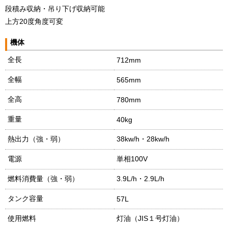
段積み収納・吊り下げ収納可能
上方20度角度可変
機体
全長
712mm
全幅
565mm
全高
780mm
重量
40kg
熱出力（強・弱）
38kw/h・28kw/h
電源
単相100V
燃料消費量（強・弱）
3.9L/h・2.9L/h
タンク容量
57L
使用燃料
灯油（JIS１号灯油）