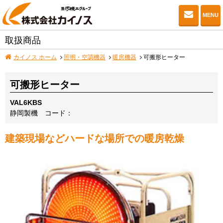
お問い
MENU
取扱商品
カイノス ホーム
照明・空調機器
暖房機器
可搬形ヒーター
可搬形ヒーター
VAL6KBS
静岡製機
コード：
建築現場などハードな場所での暖房乾燥