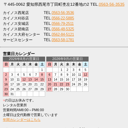
〒445-0062
愛知県西尾市丁田町杢左12番地の2
TEL.
0563-56-3535
カイノス西尾店
TEL.
0563-56-3536
カイノス刈谷店
TEL.
0566-22-5885
カイノス安城店
TEL.
0566-79-2511
カイノス碧南店
TEL.
0566-48-5325
カイノス大府センター
TEL.
0562-84-5121
サービスセンター
TEL.
0563-58-1781
営業日カレンダー
2026年8月の営業日
2026年9月の営業日
日
月
火
水
木
金
土
日
月
火
水
木
金
土
1
1
2
3
4
5
2
3
4
5
6
7
8
6
7
8
9
10
11
12
9
10
11
12
13
14
15
13
14
15
16
17
18
19
16
17
18
19
20
21
22
20
21
22
23
24
25
26
23
24
25
26
27
28
29
27
28
29
30
30
31
■
の日はお休みです。
レンタル営業所
営業時間AM8:00～PM6:00
土曜日は交代勤務で営業しています
年間カレンダーはこちら