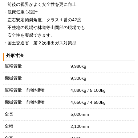
前後の視界がよく安全性を更に向上
・低床低重心設計
左右安定傾斜角度、クラス１番の42度
不整地の現場や林道等山間部の現場でも
安全性を実感できます。
・国土交通省 第２次排出ガス対策型
外形寸法
運転質量
9,980kg
機械質量
9,300kg
運転質量 前輪/後輪
4,880kg / 5,100kg
機械質量 前輪/後輪
4,650kg / 4,650kg
全長
5,020mm
全幅
2,100mm
全高