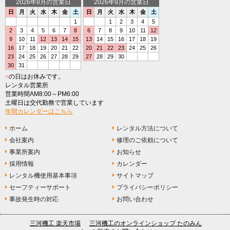
2026年8月の営業日
2026年9月の営業日
日
月
火
水
木
金
土
日
月
火
水
木
金
土
1
1
2
3
4
5
2
3
4
5
6
7
8
6
7
8
9
10
11
12
9
10
11
12
13
14
15
13
14
15
16
17
18
19
16
17
18
19
20
21
22
20
21
22
23
24
25
26
23
24
25
26
27
28
29
27
28
29
30
30
31
■
の日はお休みです。
レンタル営業所
営業時間AM8:00～PM6:00
土曜日は交代勤務で営業しています
年間カレンダーはこちら
ホーム
レンタル方法について
会社案内
修理のご依頼について
事業所案内
お知らせ
採用情報
カレンダー
レンタル機使用基本事項
サイトマップ
セーフティーサポート
プライバシーポリシー
事故発生時の対応
お問い合わせ
三河機工 楽天市場
三河機工のオンラインショップ たのみん