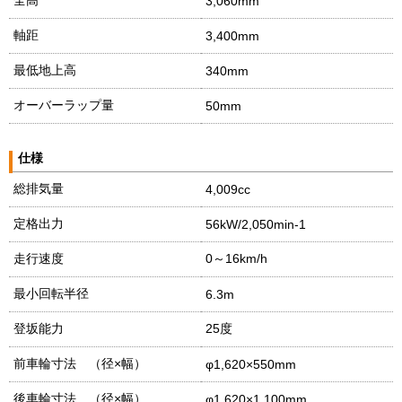
3,060mm
軸距
3,400mm
最低地上高
340mm
オーバーラップ量
50mm
仕様
総排気量
4,009cc
定格出力
56kW/2,050min-1
走行速度
0～16km/h
最小回転半径
6.3m
登坂能力
25度
前車輪寸法 （径×幅）
φ1,620×550mm
後車輪寸法 （径×幅）
φ1,620×1,100mm