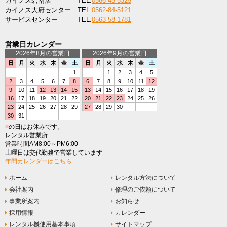
カイノス碧南店
TEL.
0566-48-5325
カイノス大府センター
TEL.
0562-84-5121
サービスセンター
TEL.
0563-58-1781
営業日カレンダー
2026年8月の営業日
2026年9月の営業日
日
月
火
水
木
金
土
日
月
火
水
木
金
土
1
1
2
3
4
5
2
3
4
5
6
7
8
6
7
8
9
10
11
12
9
10
11
12
13
14
15
13
14
15
16
17
18
19
16
17
18
19
20
21
22
20
21
22
23
24
25
26
23
24
25
26
27
28
29
27
28
29
30
30
31
■
の日はお休みです。
レンタル営業所
営業時間AM8:00～PM6:00
土曜日は交代勤務で営業しています
年間カレンダーはこちら
ホーム
レンタル方法について
会社案内
修理のご依頼について
事業所案内
お知らせ
採用情報
カレンダー
レンタル機使用基本事項
サイトマップ