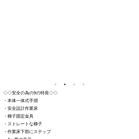
◇◇安全の為の9の特長◇◇
・本体一体式手摺
・安全設計作業床
・梯子固定金具
・ストレートな梯子
・作業床下部にステップ