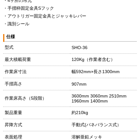
・4ヶ所の吊元
・手摺枠固定金具Sフック
・アウトリガー固定金具とジャッキレバー
・識別シール
仕様
型式
SHO-36
最大積載荷重
120Kg（作業者含む）
作業床寸法
幅592mm×長さ1300mm
手摺高さ
907mm
3600mm 3060mm 2510mm
作業床高さ（5段階）
1960mm 1400mm
製品重量
約210kg
昇降方式
手動式(バネバランス式）
表面処理
溶解亜鉛メッキ