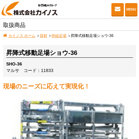
お問い
MENU
取扱商品
カイノス ホーム
資材
枠組足場
昇降式移動足場ショウ-36
昇降式移動足場ショウ-36
SHO-36
マルサ
コード：11833
現場のニーズに応えて実現化！